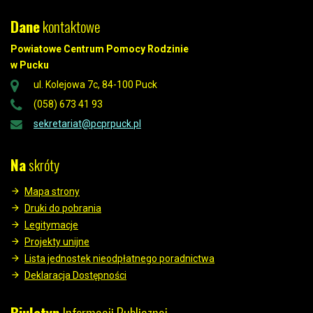
Dane
kontaktowe
Powiatowe Centrum Pomocy Rodzinie
w Pucku
ul. Kolejowa 7c, 84-100 Puck
(058) 673 41 93
sekretariat@pcprpuck.pl
Na
skróty
Mapa strony
Druki do pobrania
Legitymacje
Projekty unijne
Lista jednostek nieodpłatnego poradnictwa
Deklaracja Dostępności
Biuletyn
Informacji Publicznej