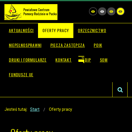
AKTUALNOŚCI
OFERTY PRACY
ORZECZNICTWO
NIEPEŁNOSPRAWNI
PIECZA ZASTĘPCZA
POIK
DRUKI I FORMULARZE
KONTAKT
BIP
SOM
FUNDUSZE UE
Jesteś tutaj:
Start
Oferty pracy