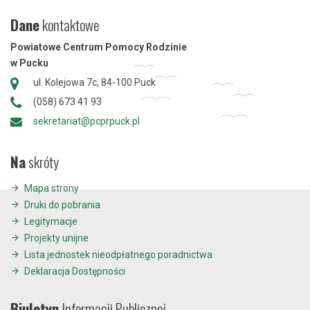
Dane
kontaktowe
Powiatowe Centrum Pomocy Rodzinie
w Pucku
ul. Kolejowa 7c, 84-100 Puck
(058) 673 41 93
sekretariat@pcprpuck.pl
Na
skróty
Mapa strony
Druki do pobrania
Legitymacje
Projekty unijne
Lista jednostek nieodpłatnego poradnictwa
Deklaracja Dostępności
Biuletyn
Informacji Publicznej