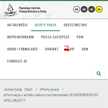
AKTUALNOŚCI
OFERTY PRACY
ORZECZNICTWO
NIEPEŁNOSPRAWNI
PIECZA ZASTĘPCZA
POIK
DRUKI I FORMULARZE
KONTAKT
BIP
SOM
FUNDUSZE UE
Jesteś tutaj:
Start
Oferty pracy
Informacja o wyniku naboru na stanowisko OD REFERENTA DO
SPECJALISTY