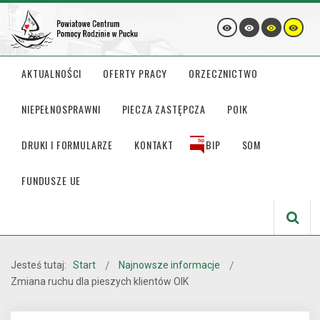
AKTUALNOŚCI
OFERTY PRACY
ORZECZNICTWO
NIEPEŁNOSPRAWNI
PIECZA ZASTĘPCZA
POIK
DRUKI I FORMULARZE
KONTAKT
BIP
SOM
FUNDUSZE UE
Jesteś tutaj:
Start
Najnowsze informacje
Zmiana ruchu dla pieszych klientów OIK