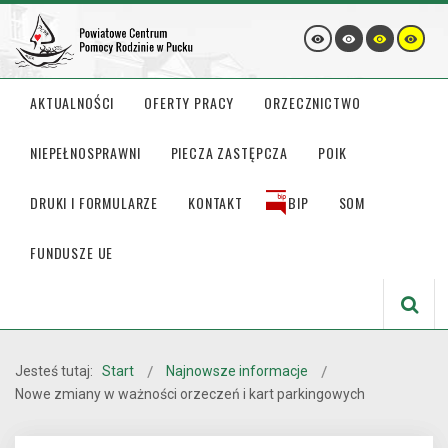
AKTUALNOŚCI
OFERTY PRACY
ORZECZNICTWO
NIEPEŁNOSPRAWNI
PIECZA ZASTĘPCZA
POIK
DRUKI I FORMULARZE
KONTAKT
BIP
SOM
FUNDUSZE UE
Jesteś tutaj:
Start
Najnowsze informacje
Nowe zmiany w ważności orzeczeń i kart parkingowych