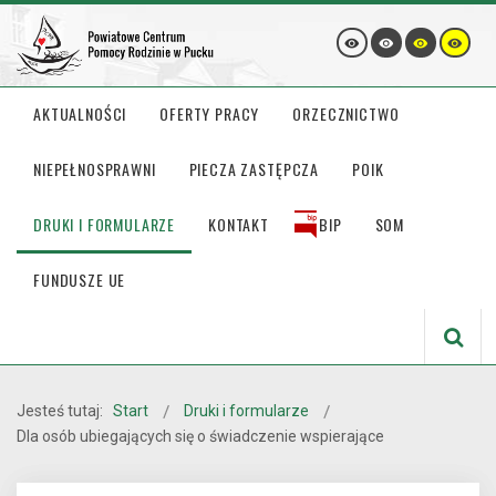
AKTUALNOŚCI
OFERTY PRACY
ORZECZNICTWO
NIEPEŁNOSPRAWNI
PIECZA ZASTĘPCZA
POIK
DRUKI I FORMULARZE
KONTAKT
BIP
SOM
FUNDUSZE UE
Jesteś tutaj:
Start
Druki i formularze
Dla osób ubiegających się o świadczenie wspierające